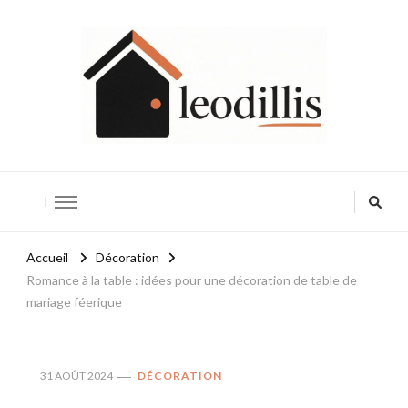
Leodillis
Accueil
Décoration
Romance à la table : idées pour une décoration de table de
mariage féerique
31 AOÛT 2024
DÉCORATION